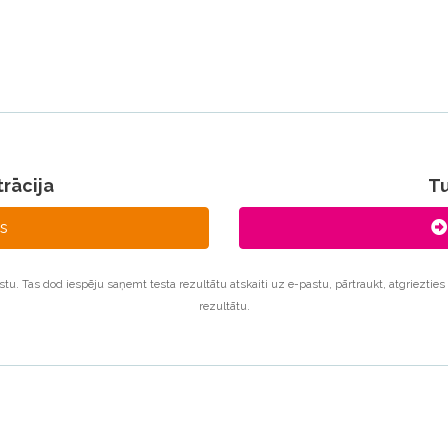
trācija
Tu
es
testu. Tas dod iespēju saņemt testa rezultātu atskaiti uz e-pastu, pārtraukt, atgriezties 
rezultātu.