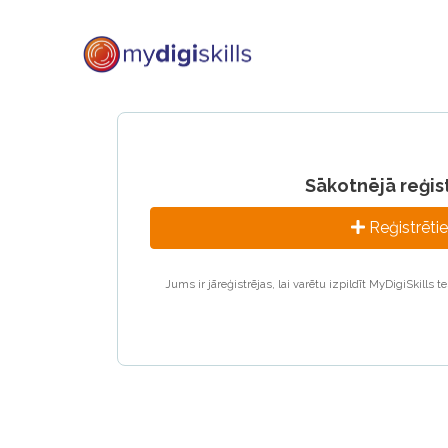
Sākotnējā reģis
Reģistrēti
Jums ir jāreģistrējas, lai varētu izpildīt MyDigiSkills 