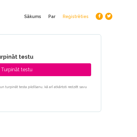
(current)
Sākums
Par
Reģistrēties
rpināt testu
Turpināt testu
un turpināt testa pildīšanu, kā arī atkārtoti redzēt savu